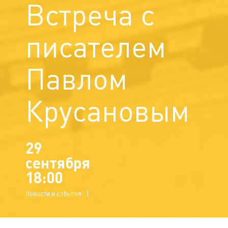
Встреча с
писателем
Павлом
Крусановым
29
сентября
18:00
Новости и события