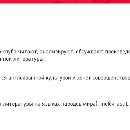
о клуба читают, анализируют, обсуждают произвед
енной литературы.
ется англоязычной культурой и хочет совершенство
ел литературы на языках народов мира),
ino@kraslib