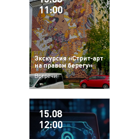
11:00
Экскурсия «Стрит-арт
на правом берегу»
Встречи
15.08
12:00