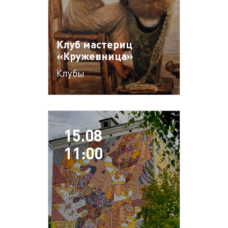
Клуб мастериц
«Кружевница»
Клубы
15.08
11:00