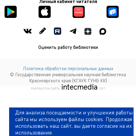
Личный кабинет читателя
Оценить работу библиотеки
Политика обработки персональных данных
© Государственная универсальная научная библиотека
Красноярского края (КГАУК ГУНБ КК)
КОМПАНИЯ ИНТЕКМЕДИА Г
РАЗРАБОТКА САЙТА
2017
Для анализа посещаемости и улучшения работы
сайта мы используем файлы cookies. Продолжая
использовать наш сайт, вы даете согласие на их
использование.