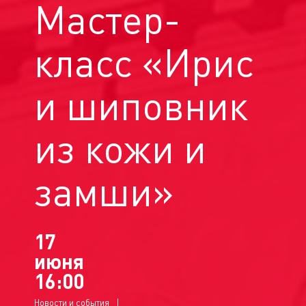
Мастер-
класс «Ирис
и шиповник
из кожи и
замши»
17
июня
16:00
Новости и события