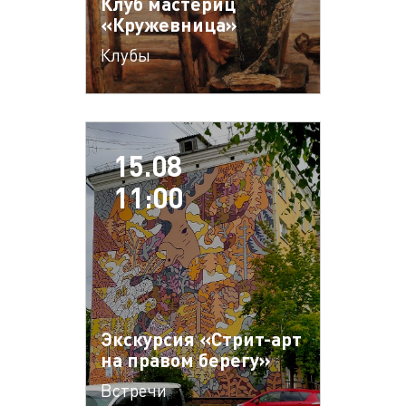
Клуб мастериц
«Кружевница»
Клубы
15.08
11:00
Экскурсия «Стрит-арт
на правом берегу»
Встречи