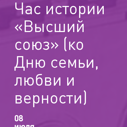
Час истории
«Высший
союз» (ко
Дню семьи,
любви и
верности)
08
июля