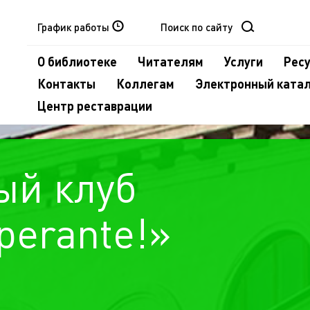
График работы
О библиотеке
Читателям
Услуги
Рес
Контакты
Коллегам
Электронный ката
Центр реставрации
ый клуб
perante!»