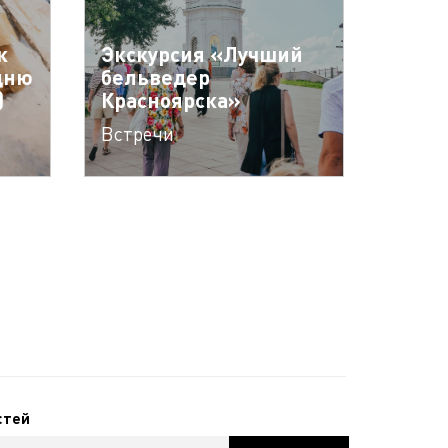
к
Экскурсия «Лучший
дню
бельведер
)
Красноярска»
Встречи
стей