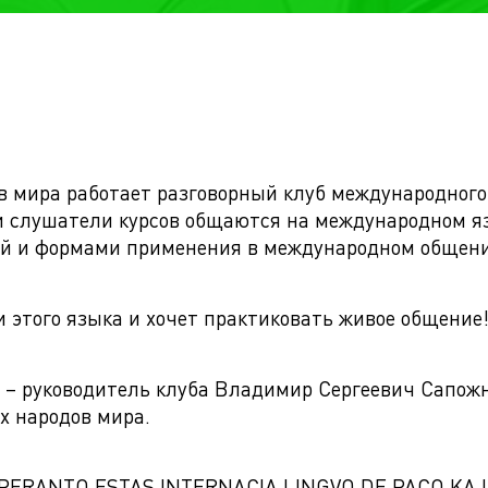
в мира работает разговорный клуб международного
и слушатели курсов общаются на международном я
рой и формами применения в международном общен
и этого языка и хочет практиковать живое общение
2 – руководитель клуба Владимир Сергеевич Сапож
х народов мира.
ERANTO ESTAS INTERNACIA LINGVO DE PACO KAJ