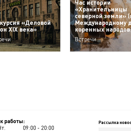
Час истории
«Хранительницы
северной земли» (
курсия «Деловой
Международному 
он XIX века»
коренных народов
речи
Встречи
к работы:
Рассылка ново
Чт.
09:00 - 20:00