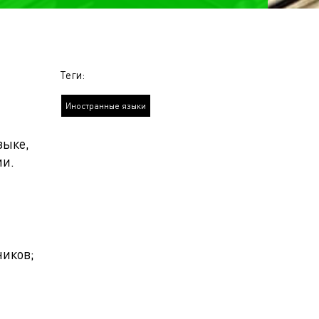
Теги:
Иностранные языки
зыке,
ии.
!
ников;