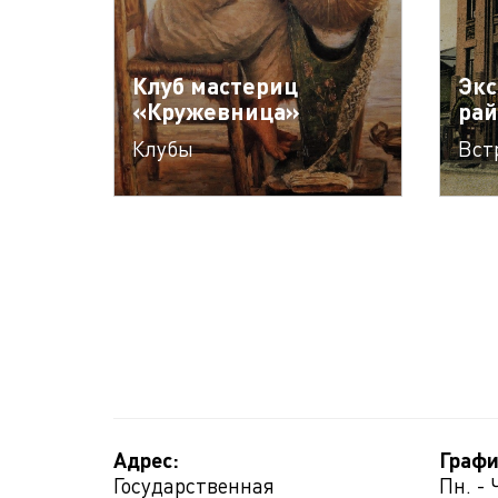
Клуб мастериц
Экс
«Кружевница»
рай
Клубы
Вст
Адрес:
Графи
Государственная
Пн. - 