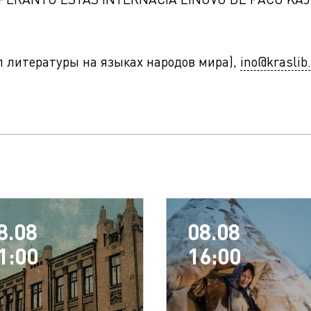
ел литературы на языках народов мира),
ino@kraslib
8.08
08.08
1:00
16:00