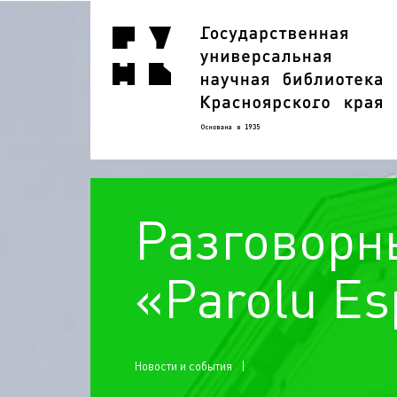
Разговорн
«Parolu Es
Новости и события