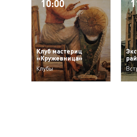
10:00
1
Клуб мастериц
Экс
«Кружевница»
рай
Клубы
Вст