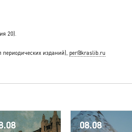
я 20).
ел периодических изданий),
per@kraslib.ru
8.08
08.08