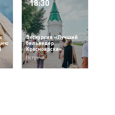
18:30
к
Экскурсия «Лучший
дню
бельведер
)
Красноярска»
Встречи