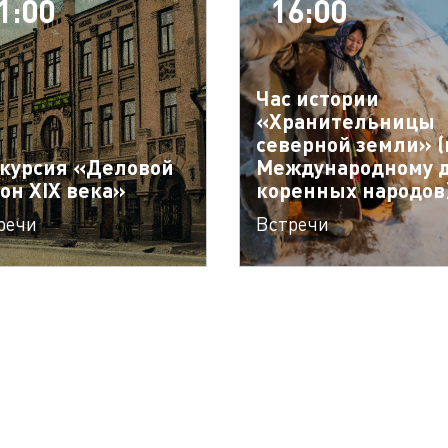
1:00
16:00
Час истории
«Хранительницы
северной земли» (
курсия «Деловой
Международному 
он XIX века»
коренных народов
речи
Встречи