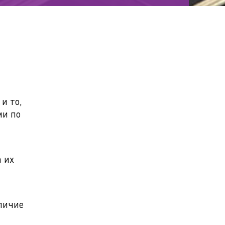
и то,
ми по
 их
личие