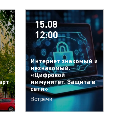
15.08
12:00
Интернет знакомый и
незнакомый.
«Цифровой
арт
иммунитет. Защита в
сети»
Встречи