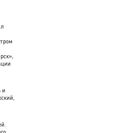
ил
атром
рск»,
ации
 и
хский,
ей.
ого