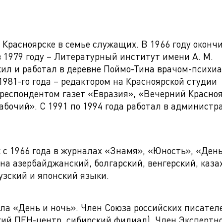
 Красноярске в семье служащих. В 1966 году оконч
 1979 году – Литературный институт имени А. М.
а жил и работал в деревне Поймо-Тина врачом-психи
981-го года – редактором на Красноярской студии
респондентом газет «Евразия», «Вечерний Красноя
абочий». С 1991 по 1994 года работал в администр
 с 1966 года в журналах «Знамя», «Юность», «День
на азербайджанский, болгарский, венгерский, каза
узский и японский языки.
ла «День и ночь». Член Союза российских писател
ий ПЕН-центр, сибирский филиал). Член Экспертн