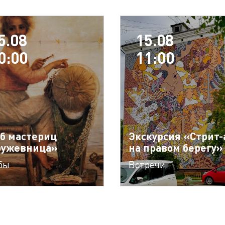
5.08
15.08
0:00
11:00
б мастериц
Экскурсия «Стрит-
ружевница»
на правом берегу»
бы
Встречи