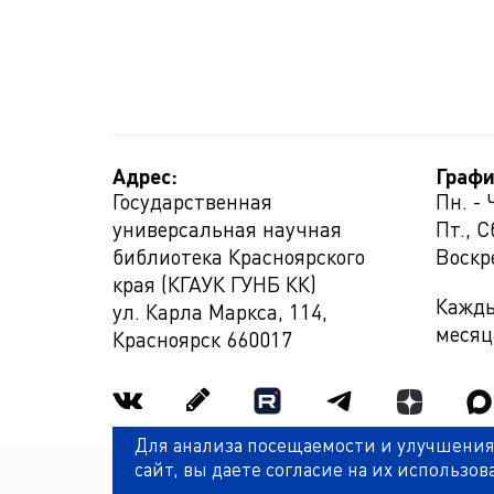
Адрес:
Графи
Государственная
Пн. - 
универсальная научная
Пт., С
библиотека Красноярского
Воскр
края (КГАУК ГУНБ КК)
Кажды
ул. Карла Маркса, 114,
месяц
Красноярск
660017
Для анализа посещаемости и улучшения
сайт, вы даете согласие на их использов
Политика обработки персональных данных