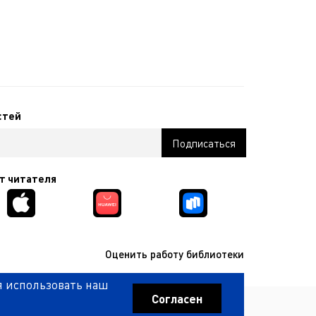
стей
т читателя
Оценить работу библиотеки
я использовать наш
КОМПАНИЯ ИНТЕКМЕДИА Г
РАЗРАБОТКА САЙТА
2017