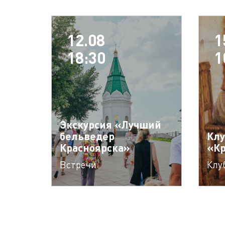
12.08
1
18:30
1
Экскурсия «Лучший
бельведер
Клу
Красноярска»
«К
Встречи
Клу