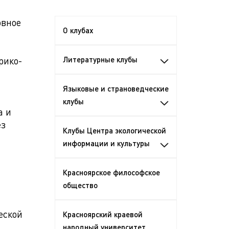
овное
О клубах
рико-
Литературные клубы
Языковые и страноведческие
клубы
а и
ез
Клубы Центра экологической
информации и культуры
Красноярское философское
общество
еской
Красноярский краевой
народный университет