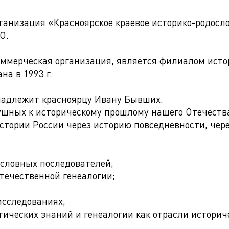
ганизация «Красноярское краевое историко-родосл
О.
оммерческая организация, является филиалом исто
на в 1993 г.
надлежит красноярцу Ивану Бывших.
шных к историческому прошлому нашего Отечеств
истории России через историю повседневности, чер
ословных последователей;
отечественной генеалогии;
исследованиях;
гических знаний и генеалогии как отрасли историч