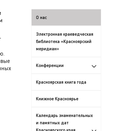
м
О нас
м
Электронная краеведческая
т
библиотека «Красноярский
меридиан»
ю.
овые
Конференции
чных
Красноярская книга года
Книжное Красноярье
Календарь знаменательных
и памятных дат
Красноярского края