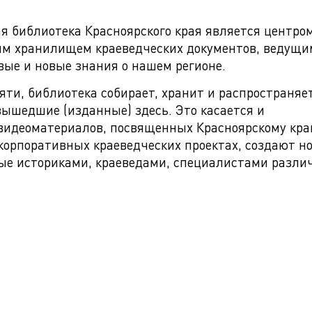
я библиотека Красноярского края является центро
им хранилищем краеведческих документов, ведущи
ые и новые знания о нашем регионе.
ти, библиотека собирает, хранит и распространяе
вышедшие (изданные) здесь. Это касается и
 видеоматериалов, посвященных Красноярскому кра
корпоративных краеведческих проектах, создают н
ные историками, краеведами, специалистами разли