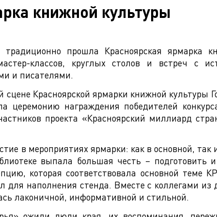
марка книжной культуры
 традиционно прошла Красноярская ярмарка кн
астер-классов, круглых столов и встреч с ист
ми и писателями.
ной сцене Красноярской ярмарки книжной культуры 
ела церемонию награждения победителей конкур
астников проекта «Красноярский миллиард стран
тие в мероприятиях ярмарки: как в основной, так 
библиотеке выпала большая честь – подготовить 
епцию, которая соответствовала основной теме К
 для наполнения стенда. Вместе с коллегами из 
ась лаконичной, информативной и стильной.
ярья» ожили люди края, их воспоминания, переж