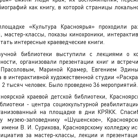
иографий как книгу, в которой страницы локальн
лощадке «Культура Красноярья» проходили раз
и, мастер-классы, показы кинохроники, интеракти
тать интересные краеведческие книги.
научной библиотеки выступили с лекциями о 
вности, организовали презентации книг и встре
Прасоловым, Мариной Крамер, Евгением Эдины
а в интерактивной художественной студии «Раскр
 2 тысяч человек. Было проведено 36 мероприятий.
ноярской краевой детской библиотеки, Красноярс
иблиотеки - центра социокультурной реабилитаци
организованный на площадке в дни КРЯКК. Спасиб
ому музею-заповеднику «Шушенское», Красноярск
имени В. И. Сурикова, Красноярскому колледжу ис
нициатив за мастер-классы, лекции и презентаци